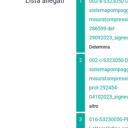
Lista allegati
1
002-a-S323050-
sistemapompagg
misuratorepressi
286599 del
29092023_signed
Determina
2
002-c-S323050-
sistemapompagg
misuratorepressio
prot-292454-
04102023_signed
altro
3
016-S3230050-