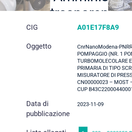
trasparente
dettaglio
CIG
A01E17F8A9
gara
Oggetto
CnrNanoModena-PNRR:
POMPAGGIO (NR. 1 P
TURBOMOLECOLARE E 
PRIMARIA DI TIPO SCR
MISURATORE DI PRESS
CN00000023 – MOST –
CUP B43C2200044000
Data di
2023-11-09
pubblicazione