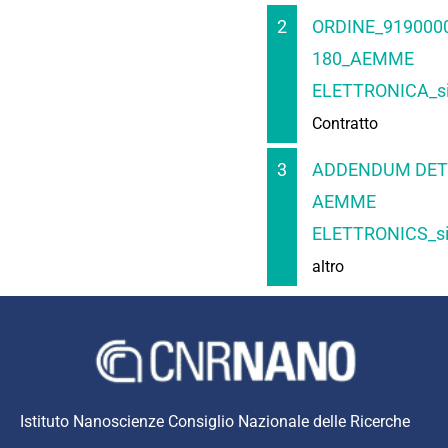
2
ORDINE_9190000
180_AEMME
ELETTRONICA_si
Contratto
3
ADDENDUM DET
AEMME
ELETTRONICS_si
altro
Istituto Nanoscienze Consiglio Nazionale delle Ricerche