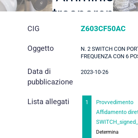
trasparente
dettaglio
CIG
Z603CF50AC
gara
Oggetto
N. 2 SWITCH CON POR
FREQUENZA CON 6 PO
Data di
2023-10-26
pubblicazione
Lista allegati
1
Provvedimento
Affidamento diret
SWITCH_signed_
Determina