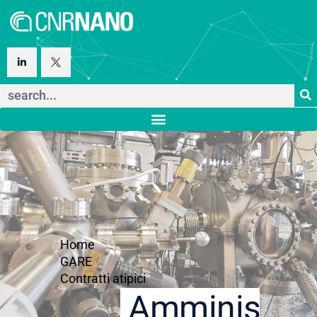
Home
GARE
Contratti atipici
Amministraz