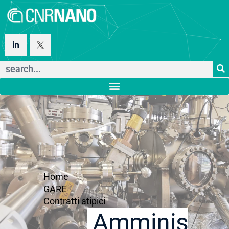
Home
GARE
Contratti atipici
Amministraz