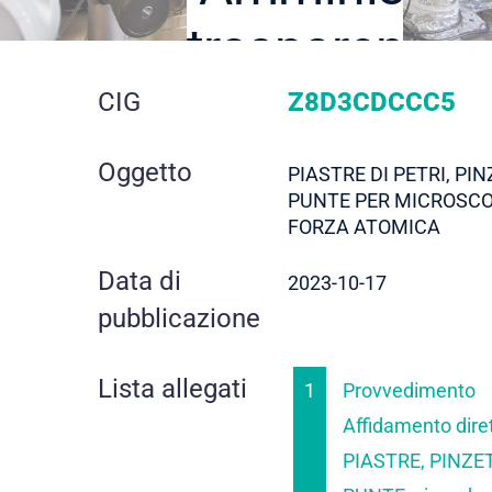
trasparente
dettaglio
CIG
Z8D3CDCCC5
gara
Oggetto
PIASTRE DI PETRI, PIN
PUNTE PER MICROSCO
FORZA ATOMICA
Data di
2023-10-17
pubblicazione
Lista allegati
1
Provvedimento
Affidamento diret
PIASTRE, PINZE