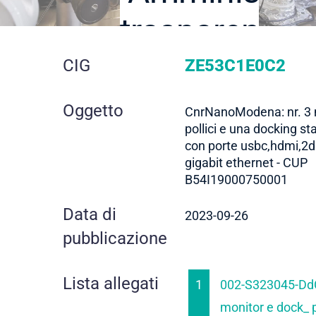
trasparente
dettaglio
CIG
ZE53C1E0C2
gara
Oggetto
CnrNanoModena: nr. 3 
pollici e una docking st
con porte usbc,hdmi,2d
gigabit ethernet - CUP
B54I19000750001
Data di
2023-09-26
pubblicazione
Lista allegati
1
002-S323045-Dd
monitor e dock_ 