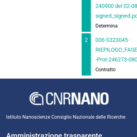
240900 del 02-0
signed_signed.p
Determina
2
006-S323045-
RIEPILOGO_FASE
-Prot-246273-08
Contratto
Istituto Nanoscienze Consiglio Nazionale delle Ricerche
Amministrazione trasparente