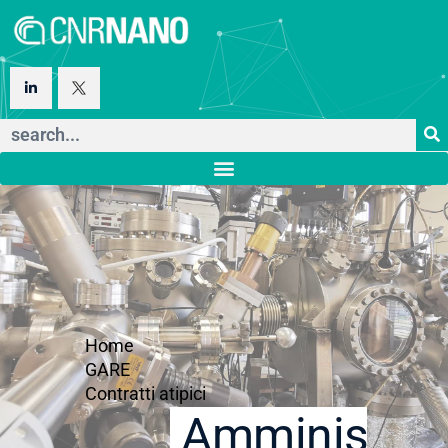
Home
GARE
Contratti atipici
Amministraz