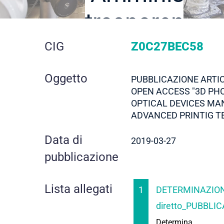
trasparente
dettaglio
CIG
Z0C27BEC58
gara
Oggetto
PUBBLICAZIONE ARTIC
OPEN ACCESS "3D PH
OPTICAL DEVICES MA
ADVANCED PRINTIG T
Data di
2019-03-27
pubblicazione
Lista allegati
1
DETERMINAZION
diretto_PUBBLIC
Determina