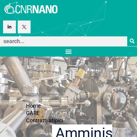
Home
GARE
Contratti atipici
Amministraz