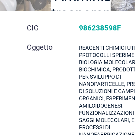
trasparente
dettaglio
CIG
986238598F
gara
Oggetto
REAGENTI CHIMICI UTI
PROTOCOLLI SPERIME
BIOLOGIA MOLECOLAR
BIOCHIMICA, PRODOTT
PER SVILUPPO DI
NANOPARTICELLE, PR
DI SOLUZIONI E CAMP
ORGANICI, ESPERIMEN
AMILOIDOGENESI,
FUNZIONALIZZAZIONI 
SAGGI MOLECOLARI, E
PROCESSI DI
NANOFABBRICAZIONE