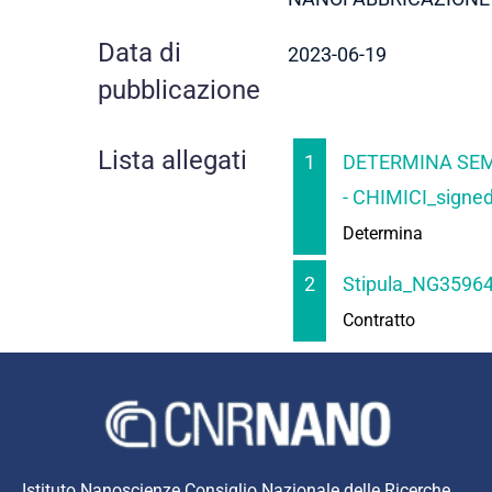
Data di
2023-06-19
pubblicazione
Lista allegati
1
DETERMINA SEM
- CHIMICI_signe
Determina
2
Stipula_NG3596
Contratto
Istituto Nanoscienze Consiglio Nazionale delle Ricerche