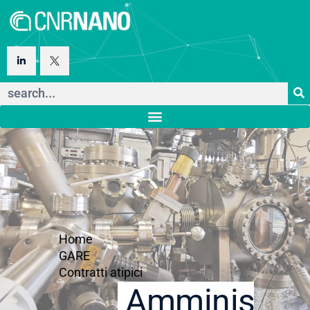
Home
GARE
Contratti atipici
Amministraz