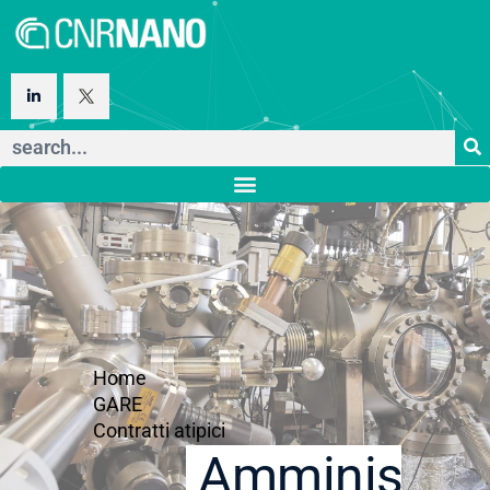
Home
GARE
Contratti atipici
Amministraz