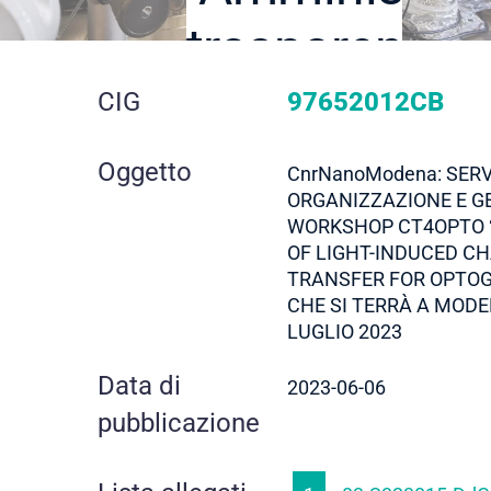
trasparente
dettaglio
CIG
97652012CB
gara
Oggetto
CnrNanoModena: SERV
ORGANIZZAZIONE E G
WORKSHOP CT4OPTO “
OF LIGHT-INDUCED C
TRANSFER FOR OPTOG
CHE SI TERRÀ A MODE
LUGLIO 2023
Data di
2023-06-06
pubblicazione