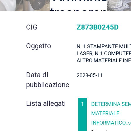
trasparente
dettaglio
CIG
Z873B0245D
gara
Oggetto
N. 1 STAMPANTE MUL
LASER, N.1 COMPUTE
ALTRO MATERIALE IN
Data di
2023-05-11
pubblicazione
Lista allegati
1
DETERMINA SEM
MATERIALE
INFORMATICO_si