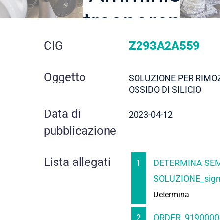
trasparente
dettaglio
CIG
Z293A2A559
gara
Oggetto
SOLUZIONE PER RIMOZ
OSSIDO DI SILICIO
Data di
2023-04-12
pubblicazione
Lista allegati
1
DETERMINA SEM
SOLUZIONE_sign
Determina
2
ORDER_91900001