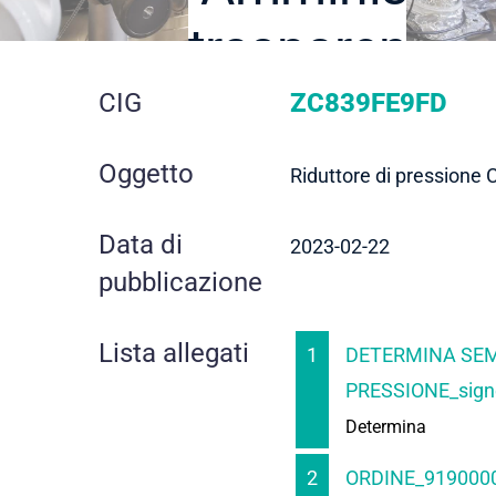
trasparente
dettaglio
CIG
ZC839FE9FD
gara
Oggetto
Riduttore di pressione
Data di
2023-02-22
pubblicazione
Lista allegati
1
DETERMINA SEMP
PRESSIONE_sign
Determina
2
ORDINE_919000