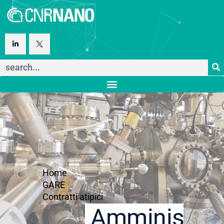
Home
GARE
Contratti atipici
Amministraz