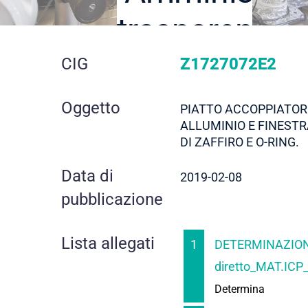
trasparente
dettaglio
CIG
Z1727072E2
gara
Oggetto
PIATTO ACCOPPIATORE
ALLUMINIO E FINESTR
DI ZAFFIRO E O-RING.
Data di
2019-02-08
pubblicazione
Lista allegati
1
DETERMINAZION
diretto_MAT.ICP_
Determina