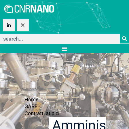
Home
GARE
Contratti atipici
Amministraz