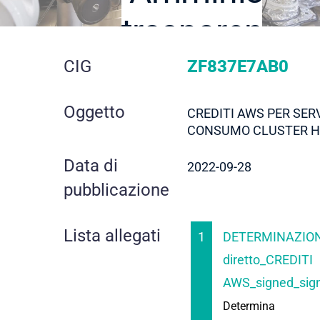
trasparente
dettaglio
CIG
ZF837E7AB0
gara
Oggetto
CREDITI AWS PER SERV
CONSUMO CLUSTER 
Data di
2022-09-28
pubblicazione
Lista allegati
1
DETERMINAZION
diretto_CREDITI
AWS_signed_sig
Determina