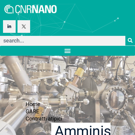
Home
GARE
Contratti atipici
Amministraz