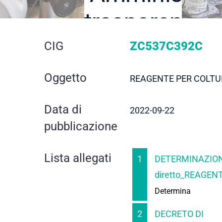
trasparente
dettaglio
CIG
ZC537C392C
gara
Oggetto
REAGENTE PER COLTU
Data di
2022-09-22
pubblicazione
Lista allegati
1
DETERMINAZION
diretto_REAGENT
Determina
2
DECRETO DI