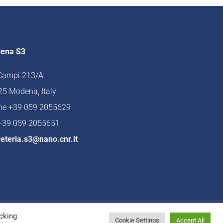
ena S3
 Campi 213/A
5 Modena, Italy
ne +39 059 2055629
 +39 059 2055651
eteria.s3@nano.cnr.it
cking
Cookie Settings
Accept All