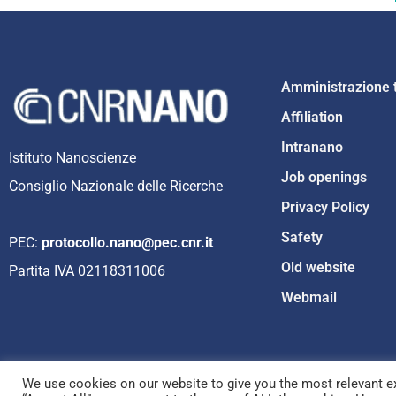
Amministrazione 
Affiliation
Intranano
Istituto Nanoscienze
Job openings
Consiglio Nazionale delle Ricerche
Privacy Policy
Safety
PEC:
protocollo.nano@pec.cnr.it
Old website
Partita IVA 02118311006
Webmail
We use cookies on our website to give you the most relevant ex