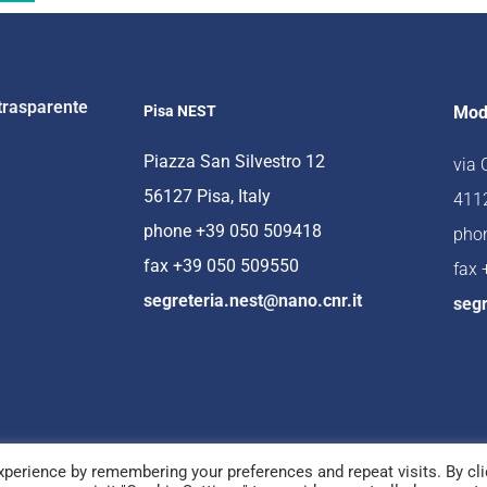
trasparente
Pisa NEST
Mod
Piazza San Silvestro 12
via
56127 Pisa, Italy
4112
phone +39 050 509418
pho
fax +39 050 509550
fax
segreteria.nest@nano.cnr.it
segr
perience by remembering your preferences and repeat visits. By cli