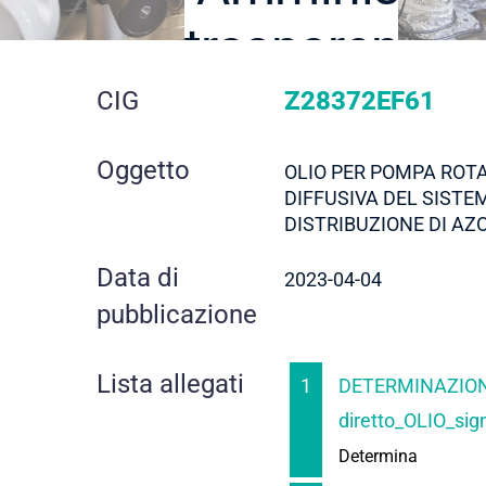
trasparente
dettaglio
CIG
Z28372EF61
gara
Oggetto
OLIO PER POMPA ROTA
DIFFUSIVA DEL SISTE
DISTRIBUZIONE DI AZ
Data di
2023-04-04
pubblicazione
Lista allegati
1
DETERMINAZION
diretto_OLIO_sig
Determina