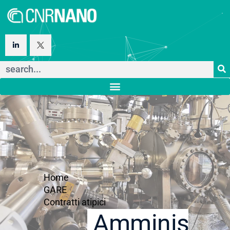
Home
GARE
Contratti atipici
Amministraz