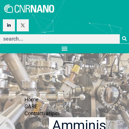
Home
GARE
Contratti atipici
Amministraz