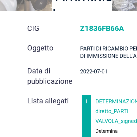
trasparente
dettaglio
CIG
Z1836FB66A
gara
Oggetto
PARTI DI RICAMBIO P
DI IMMISSIONE DELL'
Data di
2022-07-01
pubblicazione
Lista allegati
1
DETERMINAZION
diretto_PARTI
VALVOLA_signed
Determina