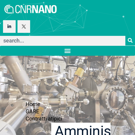
Home
GARE
Contratti atipici
Amministraz