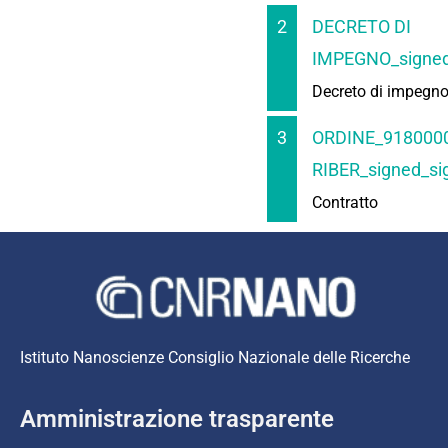
2
DECRETO DI
IMPEGNO_signed
Decreto di impegn
3
ORDINE_918000
RIBER_signed_si
Contratto
Istituto Nanoscienze Consiglio Nazionale delle Ricerche
Amministrazione trasparente