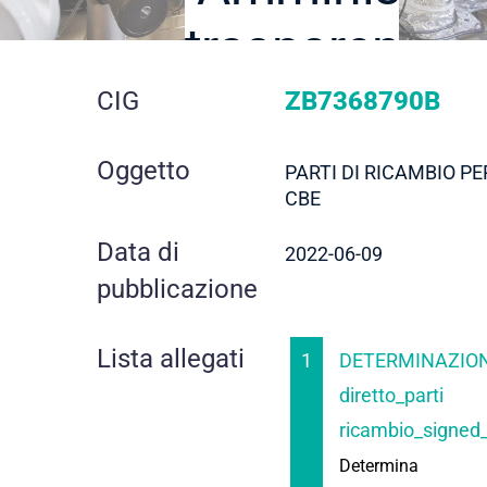
trasparente
dettaglio
CIG
ZB7368790B
gara
Oggetto
PARTI DI RICAMBIO 
CBE
Data di
2022-06-09
pubblicazione
Lista allegati
1
DETERMINAZION
diretto_parti
ricambio_signed
Determina