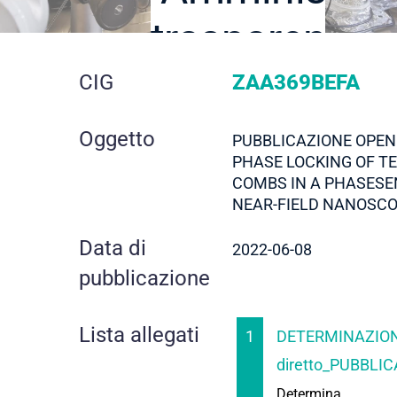
trasparente
dettaglio
CIG
ZAA369BEFA
gara
Oggetto
PUBBLICAZIONE OPEN
PHASE LOCKING OF T
COMBS IN A PHASESE
NEAR-FIELD NANOSCO
Data di
2022-06-08
pubblicazione
Lista allegati
1
DETERMINAZION
diretto_PUBBLIC
Determina