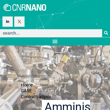
Home
GARE
Contratti atipici
Amministraz