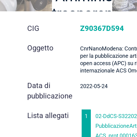
trasparente
dettaglio
CIG
Z90367D594
gara
Oggetto
CnrNanoModena: Contr
per la pubblicazione art
open access (APC) su ri
internazionale ACS O
Data di
2022-05-24
pubblicazione
Lista allegati
1
02-DdCS-S32202
PubblicazioneArt
ACS_prot 000163