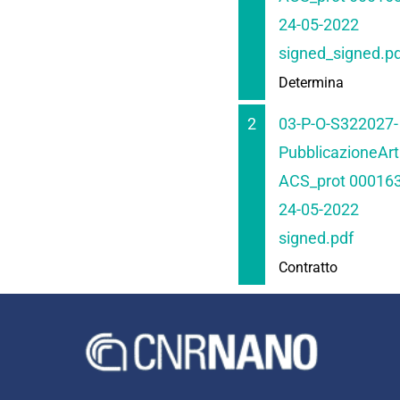
24-05-2022
signed_signed.p
Determina
2
03-P-O-S322027-
PubblicazioneArt
ACS_prot 000163
24-05-2022
signed.pdf
Contratto