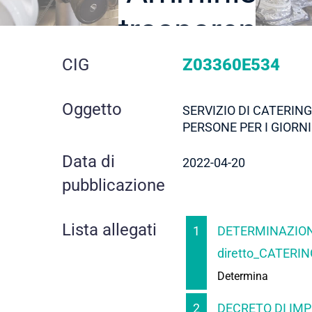
trasparente
dettaglio
CIG
Z03360E534
gara
Oggetto
SERVIZIO DI CATERING
PERSONE PER I GIORNI
Data di
2022-04-20
pubblicazione
Lista allegati
1
DETERMINAZION
diretto_CATERIN
Determina
2
DECRETO DI IMP