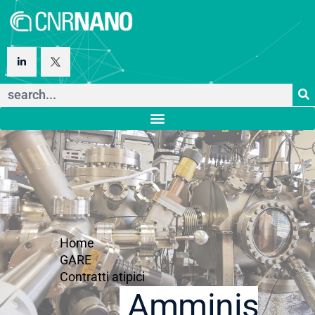
Home
GARE
Contratti atipici
Amministraz