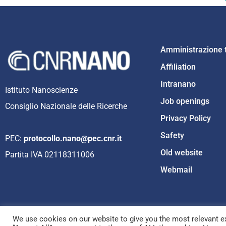
Amministrazione 
Affiliation
Intranano
Istituto Nanoscienze
Job openings
Consiglio Nazionale delle Ricerche
Privacy Policy
Safety
PEC:
protocollo.nano@pec.cnr.it
Old website
Partita IVA 02118311006
Webmail
We use cookies on our website to give you the most relevant ex