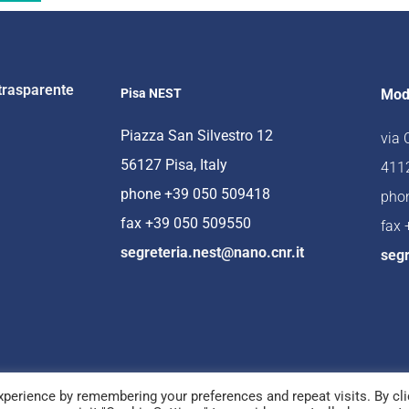
trasparente
Pisa NEST
Mod
Piazza San Silvestro 12
via
56127 Pisa, Italy
4112
phone +39 050 509418
pho
fax +39 050 509550
fax
segreteria.nest@nano.cnr.it
segr
perience by remembering your preferences and repeat visits. By cli