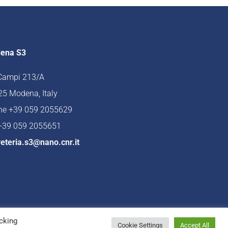
ena S3
 Campi 213/A
5 Modena, Italy
ne +39 059 2055629
 +39 059 2055651
eteria.s3@nano.cnr.it
cking
Cookie Settings
Accept All