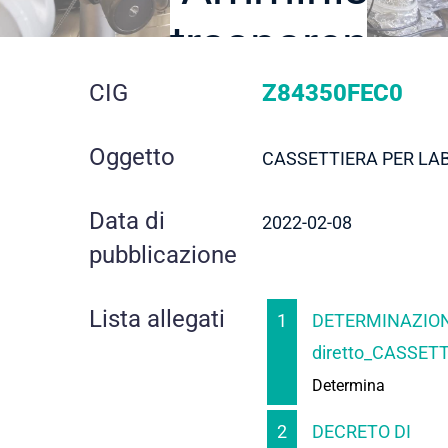
trasparente
dettaglio
CIG
Z84350FEC0
gara
Oggetto
CASSETTIERA PER LA
Data di
2022-02-08
pubblicazione
Lista allegati
1
DETERMINAZION
diretto_CASSETT
Determina
2
DECRETO DI