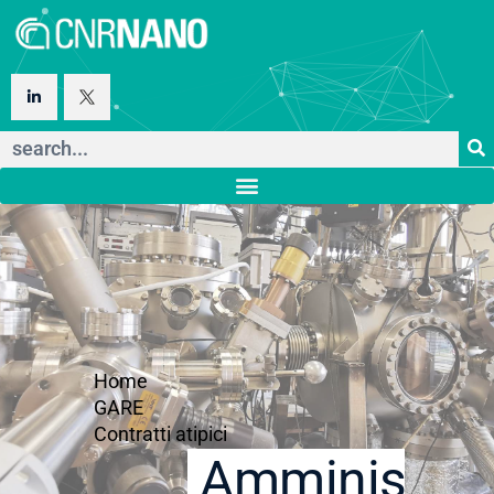
Home
GARE
Contratti atipici
Amministraz