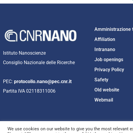
Amministrazione 
Affiliation
Intranano
Istituto Nanoscienze
Job openings
Consiglio Nazionale delle Ricerche
Privacy Policy
Safety
PEC:
protocollo.nano@pec.cnr.it
Old website
Partita IVA 02118311006
Webmail
We use cookies on our website to give you the most relevant ex