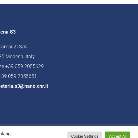
ena S3
 Campi 213/A
5 Modena, Italy
ne +39 059 2055629
 +39 059 2055651
eteria.s3@nano.cnr.it
cking
Cookie Settings
Accept All