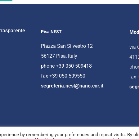
trasparente
Pisa NEST
Mod
Piazza San Silvestro 12
via
56127 Pisa, Italy
4112
phone +39 050 509418
pho
fax +39 050 509550
fax
segreteria.nest@nano.cnr.it
segr
perience by remembering your preferences and repeat visits. By cli