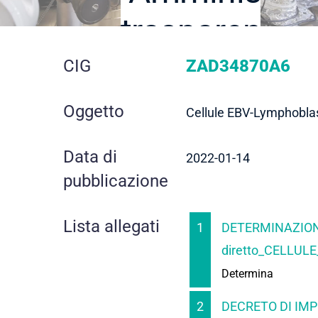
trasparente
dettaglio
CIG
ZAD34870A6
gara
Oggetto
Cellule EBV-Lymphobla
Data di
2022-01-14
pubblicazione
Lista allegati
1
DETERMINAZION
diretto_CELLULE
Determina
2
DECRETO DI IMP