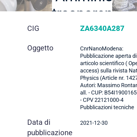
trasparente
dettaglio
CIG
ZA6340A287
gara
Oggetto
CnrNanoModena:
Pubblicazione aperta di
articolo scientifico ( Op
access) sulla rivista Na
Physics (Article nr. 1427
Autori: Massimo Rontan
all. - CUP: B54I190016
- CPV 22121000-4
Pubblicazioni tecniche
Data di
2021-12-30
pubblicazione