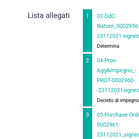
Lista allegati
1
02-DdC-
Nature_0002956
23112021-signed
Determina
2
04-Prov-
Agg&Impegno_-
PROT-0002960-
-23112021signed
Decreto di impegn
3
05-Purchase-Ord
0002961-
23112021_signed