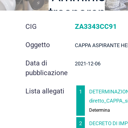
trasparente
dettaglio
CIG
ZA3343CC91
gara
Oggetto
CAPPA ASPIRANTE HE
Data di
2021-12-06
pubblicazione
Lista allegati
1
DETERMINAZION
diretto_CAPPA_s
Determina
2
DECRETO DI IMP