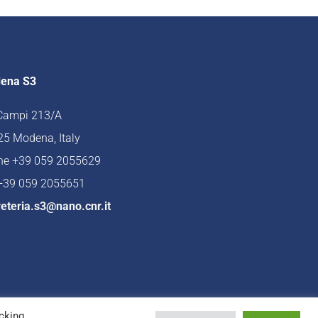
ena S3
 Campi 213/A
5 Modena, Italy
ne +39 059 2055629
 +39 059 2055651
eteria.s3@nano.cnr.it
cking