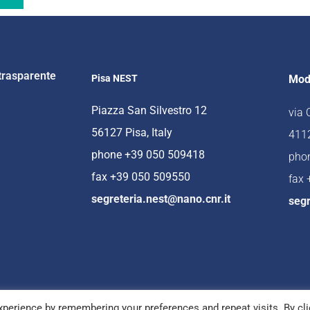
trasparente
Pisa NEST
Mod
Piazza San Silvestro 12
via
56127 Pisa, Italy
4112
phone +39 050 509418
pho
fax +39 050 509550
fax
segreteria.nest@nano.cnr.it
segr
perience by remembering your preferences and repeat visits. By cli