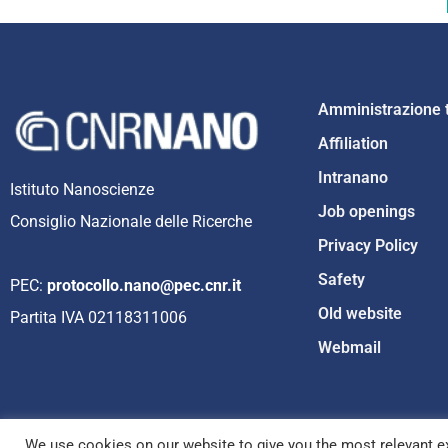
Amministrazione 
Affiliation
Intranano
Istituto Nanoscienze
Job openings
Consiglio Nazionale delle Ricerche
Privacy Policy
Safety
PEC:
protocollo.nano@pec.cnr.it
Old website
Partita IVA 02118311006
Webmail
We use cookies on our website to give you the most relevant ex