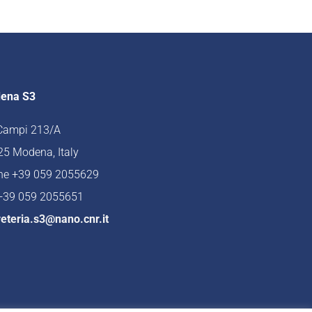
ena S3
 Campi 213/A
5 Modena, Italy
ne +39 059 2055629
 +39 059 2055651
eteria.s3@nano.cnr.it