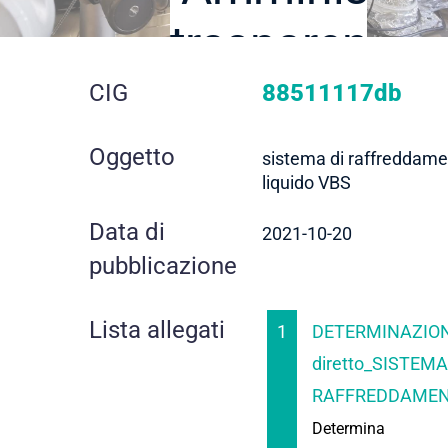
trasparente
dettaglio
CIG
88511117db
gara
Oggetto
sistema di raffreddame
liquido VBS
Data di
2021-10-20
pubblicazione
Lista allegati
1
DETERMINAZION
diretto_SISTEMA
RAFFREDDAMENT
Determina