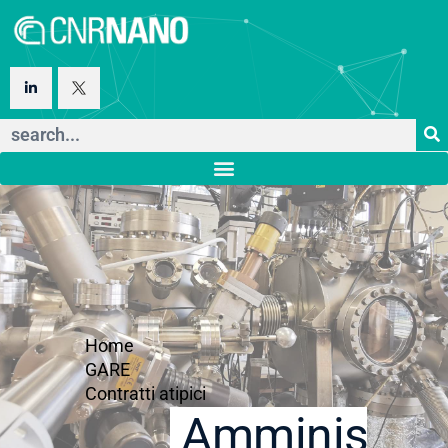
Home
GARE
Contratti atipici
Amministraz