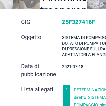
trasparente
dettaglio
CIG
Z5F327416F
gara
Oggetto
SISTEMA DI POMPAGGI
DOTATO DI POMPA TU
DI PRESSIONE FULLRA
ADATTATORI A FLANG
Data di
2021-07-18
pubblicazione
Lista allegati
1
DETERMINAZION
diretto_SISTEMA
POMPAGGIO_sign