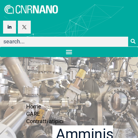
Home
GARE
Contratti atipici
Amministraz