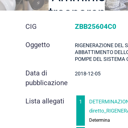
trasparente
dettaglio
CIG
ZBB25604C0
gara
Oggetto
RIGENERAZIONE DEL S
ABBATTIMENTO DELLO
POMPE DEL SISTEMA 
Data di
2018-12-05
pubblicazione
Lista allegati
1
DETERMINAZION
diretto_RIGENER
Determina