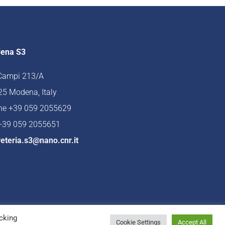
ena S3
 Campi 213/A
5 Modena, Italy
ne +39 059 2055629
 +39 059 2055651
eteria.s3@nano.cnr.it
cking
Cookie Settings
Accept All