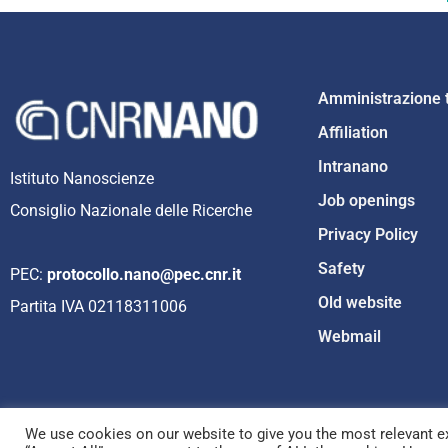
Amministrazione 
Affiliation
Intranano
Istituto Nanoscienze
Job openings
Consiglio Nazionale delle Ricerche
Privacy Policy
Safety
PEC:
protocollo.nano@pec.cnr.it
Old website
Partita IVA 02118311006
Webmail
We use cookies on our website to give you the most relevant ex