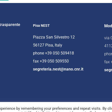
trasparente
Pisa NEST
Mod
Piazza San Silvestro 12
via
56127 Pisa, Italy
4112
phone +39 050 509418
pho
fax +39 050 509550
fax
segreteria.nest@nano.cnr.it
segr
perience by remembering your preferences and repeat visits. By cli