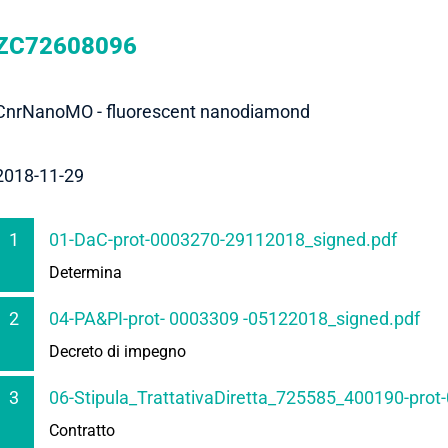
ZC72608096
CnrNanoMO - fluorescent nanodiamond
2018-11-29
1
01-DaC-prot-0003270-29112018_signed.pdf
Determina
2
04-PA&PI-prot- 0003309 -05122018_signed.pdf
Decreto di impegno
3
06-Stipula_TrattativaDiretta_725585_400190-pro
Contratto