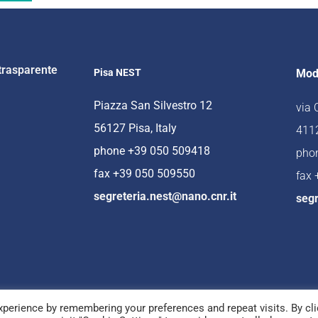
trasparente
Pisa NEST
Mod
Piazza San Silvestro 12
via
56127 Pisa, Italy
4112
phone +39 050 509418
pho
fax +39 050 509550
fax
segreteria.nest@nano.cnr.it
segr
perience by remembering your preferences and repeat visits. By cli