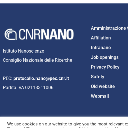
Amministrazione 
Affiliation
Intranano
Istituto Nanoscienze
Job openings
Consiglio Nazionale delle Ricerche
Privacy Policy
Safety
PEC:
protocollo.nano@pec.cnr.it
Old website
Partita IVA 02118311006
Webmail
We use cookies on our website to give you the most relevant ex