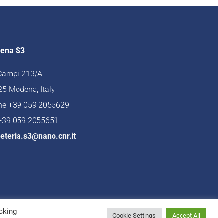
ena S3
 Campi 213/A
5 Modena, Italy
ne +39 059 2055629
 +39 059 2055651
eteria.s3@nano.cnr.it
cking
Cookie Settings
Accept All