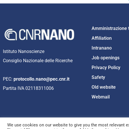
Amministrazione 
Affiliation
Intranano
Istituto Nanoscienze
Job openings
Consiglio Nazionale delle Ricerche
Privacy Policy
Safety
PEC:
protocollo.nano@pec.cnr.it
Old website
Partita IVA 02118311006
Webmail
We use cookies on our website to give you the most relevant ex