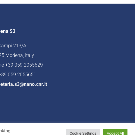
ena S3
 Campi 213/A
5 Modena, Italy
ne +39 059 2055629
 +39 059 2055651
eteria.s3@nano.cnr.it
cking
Cookie Settings
Accept All