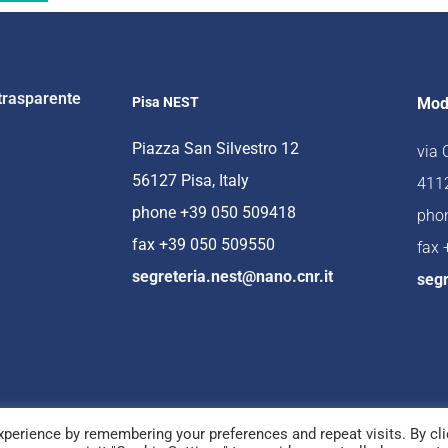
trasparente
Pisa NEST
Mod
Piazza San Silvestro 12
via
56127 Pisa, Italy
4112
phone +39 050 509418
pho
fax +39 050 509550
fax
segreteria.nest@nano.cnr.it
segr
perience by remembering your preferences and repeat visits. By cli