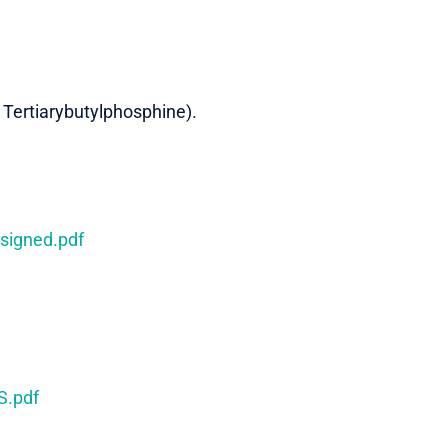
e Tertiarybutylphosphine).
igned.pdf
.pdf