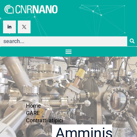
Home
GARE
Contratti atipici
Amministraz