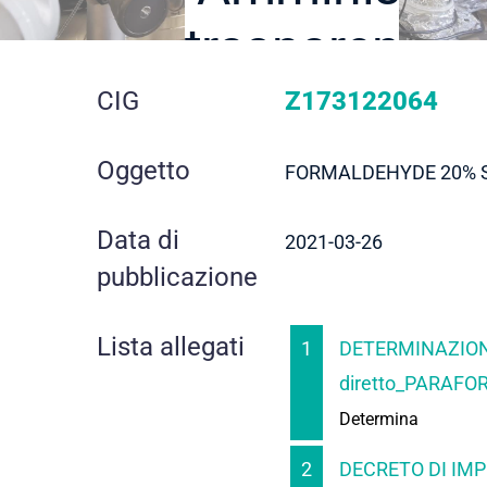
trasparente
dettaglio
CIG
Z173122064
gara
Oggetto
FORMALDEHYDE 20% S
Data di
2021-03-26
pubblicazione
Lista allegati
1
DETERMINAZION
diretto_PARAFO
Determina
2
DECRETO DI IMP