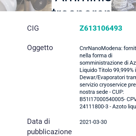
trasparente
dettaglio
CIG
Z613106493
gara
Oggetto
CnrNanoModena: forni
nella forma di
somministrazione di A
Liquido Titolo 99,999% 
Dewar/Evaporatori tra
servizio cryoservice pr
nostra sede - CUP:
B51I17000540005- CPV
24111800-3 - Azoto liq
Data di
2021-03-30
pubblicazione