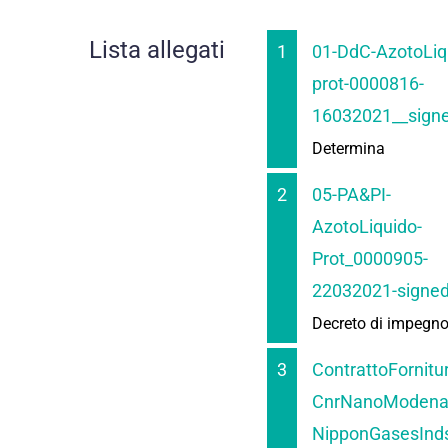
Lista allegati
1
01-DdC-AzotoLiq
prot-0000816-
16032021__signe
Determina
2
05-PA&PI-
AzotoLiquido-
Prot_0000905-
22032021-signed
Decreto di impegn
3
ContrattoFornitu
CnrNanoModena
NipponGasesInds