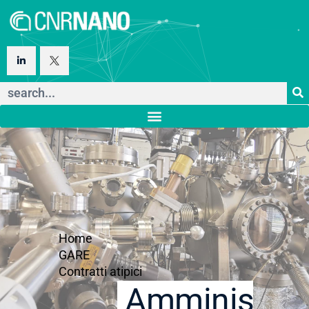
Home
GARE
Contratti atipici
Amministraz