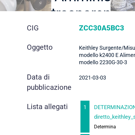
trasparente
dettaglio
CIG
ZCC30A5BC3
gara
Oggetto
Keithley Surgente/Mis
modello k2400 E Alime
modello 2230G-30-3
Data di
2021-03-03
pubblicazione
Lista allegati
1
DETERMINAZION
diretto_keithley_
Determina