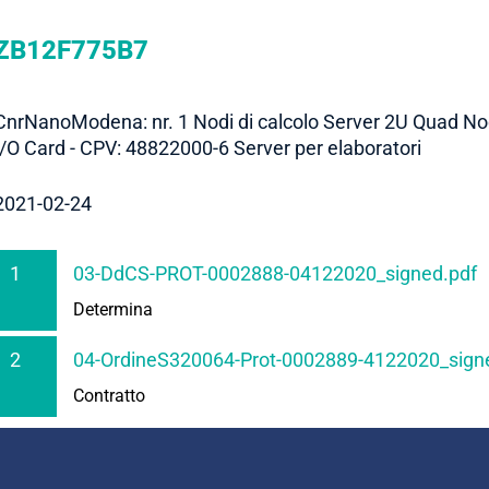
ZB12F775B7
CnrNanoModena: nr. 1 Nodi di calcolo Server 2U Quad No
I/O Card - CPV: 48822000-6 Server per elaboratori
2021-02-24
1
03-DdCS-PROT-0002888-04122020_signed.pdf
Determina
2
04-OrdineS320064-Prot-0002889-4122020_sign
Contratto