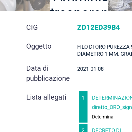
trasparente
dettaglio
CIG
ZD12ED39B4
gara
Oggetto
FILO DI ORO PUREZZA 
DIAMETRO 1 MM, GRA
Data di
2021-01-08
pubblicazione
Lista allegati
1
DETERMINAZION
diretto_ORO_sign
Determina
2
DECRETO DI