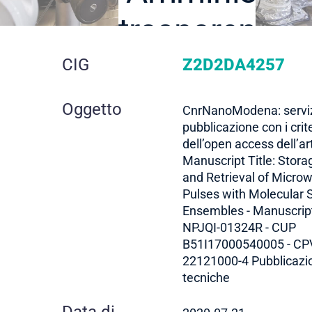
trasparente
dettaglio
CIG
Z2D2DA4257
gara
Oggetto
CnrNanoModena: serviz
pubblicazione con i crite
dell’open access dell’ar
Manuscript Title: Stora
and Retrieval of Micro
Pulses with Molecular 
Ensembles - Manuscript
NPJQI-01324R - CUP
B51I17000540005 - CP
22121000-4 Pubblicazi
tecniche
Data di