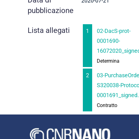
2020-07-21
pubblicazione
Lista allegati
1
02-DacS-prot-
0001690-
16072020_signed
Determina
2
03-PurchaseOrde
S320038-Protocol
0001691_signed.
Contratto