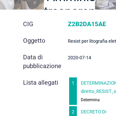
trasparente
dettaglio
CIG
Z2B2DA15AE
gara
Oggetto
Resist per litografia ele
Data di
2020-07-14
pubblicazione
Lista allegati
1
DETERMINAZION
diretto_RESIST_s
Determina
2
DECRETO DI