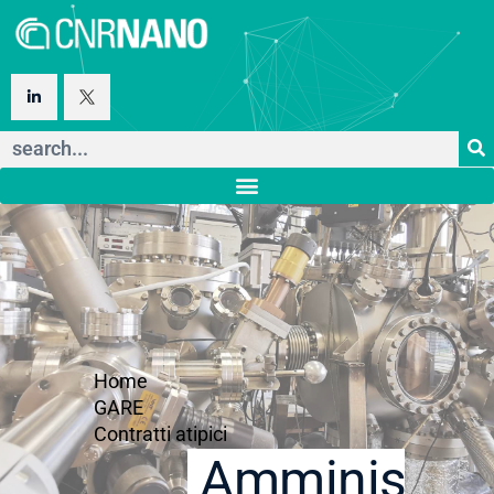
Home
GARE
Contratti atipici
Amministraz