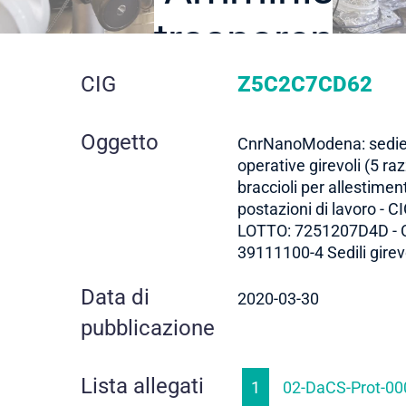
trasparente
dettaglio
CIG
Z5C2C7CD62
gara
Oggetto
CnrNanoModena: sedi
operative girevoli (5 ra
braccioli per allestimen
postazioni di lavoro - C
LOTTO: 7251207D4D -
39111100-4 Sedili girev
Data di
2020-03-30
pubblicazione
Lista allegati
1
02-DaCS-Prot-00