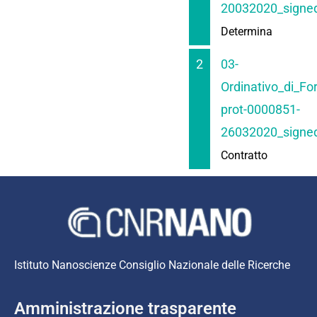
20032020_signed
Determina
2
03-
Ordinativo_di_For
prot-0000851-
26032020_signed
Contratto
Istituto Nanoscienze Consiglio Nazionale delle Ricerche
Amministrazione trasparente