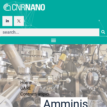
Home
GARE
Contratti atipici
Amministraz