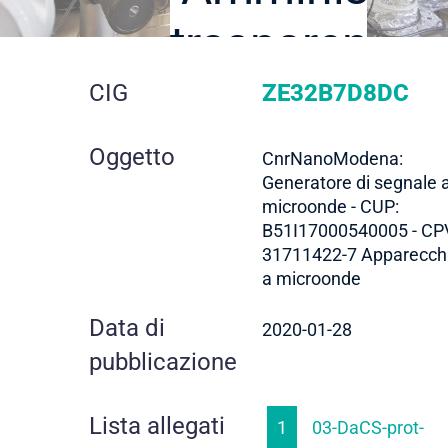
trasparente
dettaglio
CIG
ZE32B7D8DC
gara
Oggetto
CnrNanoModena:
Generatore di segnale a
microonde - CUP:
B51I17000540005 - CP
31711422-7 Apparecch
a microonde
Data di
2020-01-28
pubblicazione
Lista allegati
1
03-DaCS-prot-