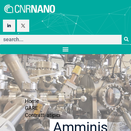
Home
GARE
Contratti atipici
Amministraz