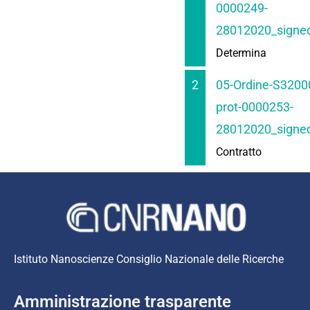
0000249-
28012020_signed
Determina
2
05-Ordine-S3200
prot-0000253-
28012020_signed
Contratto
Istituto Nanoscienze Consiglio Nazionale delle Ricerche
Amministrazione trasparente