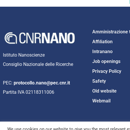
Amministrazione 
Affiliation
Intranano
Istituto Nanoscienze
Job openings
Consiglio Nazionale delle Ricerche
Privacy Policy
Safety
PEC:
protocollo.nano@pec.cnr.it
Old website
Partita IVA 02118311006
Webmail
We use cookies on our website to give you the most relevant ex