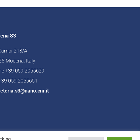
ena S3
 Campi 213/A
5 Modena, Italy
ne +39 059 2055629
 +39 059 2055651
eteria.s3@nano.cnr.it
cking