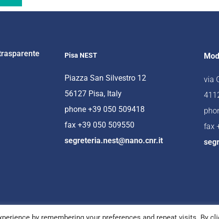
trasparente
Pisa NEST
Mod
Piazza San Silvestro 12
via
56127 Pisa, Italy
4112
phone +39 050 509418
pho
fax +39 050 509550
fax
segreteria.nest@nano.cnr.it
segr
perience by remembering your preferences and repeat visits. By cli