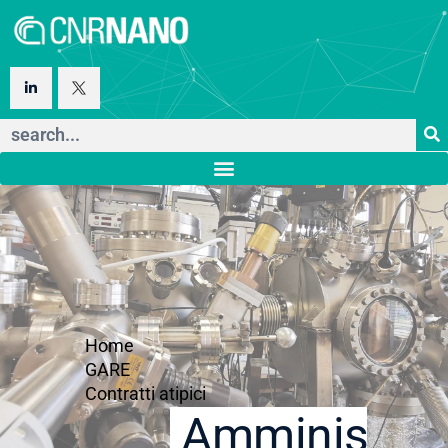
Home
GARE
Contratti atipici
Amministraz