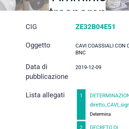
trasparente
dettaglio
CIG
ZE32B04E51
gara
Oggetto
CAVI COASSIALI CON
BNC
Data di
2019-12-09
pubblicazione
Lista allegati
1
DETERMINAZION
diretto_CAVI_sig
Determina
2
DECRETO DI