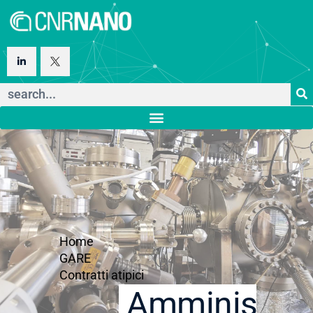
Home
GARE
Contratti atipici
Amministraz