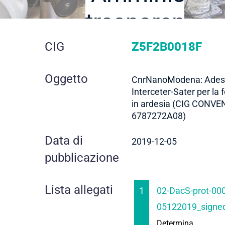
trasparente
dettaglio
CIG
Z5F2B0018F
gara
Oggetto
CnrNanoModena: Adesi
Interceter-Sater per la 
in ardesia (CIG CONVE
6787272A08)
Data di
2019-12-05
pubblicazione
Lista allegati
1
02-DacS-prot-00
05122019_signed
Determina