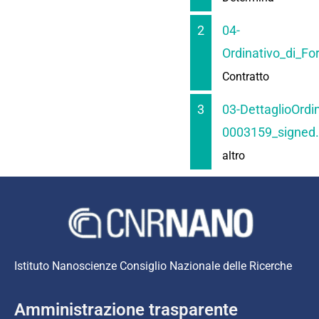
2
04-
Ordinativo_di_Fo
Contratto
3
03-DettaglioOrdin
0003159_signed.
altro
Istituto Nanoscienze Consiglio Nazionale delle Ricerche
Amministrazione trasparente