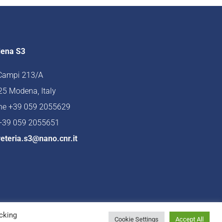
ena S3
 Campi 213/A
5 Modena, Italy
ne +39 059 2055629
 +39 059 2055651
eteria.s3@nano.cnr.it
cking
Cookie Settings
Accept All