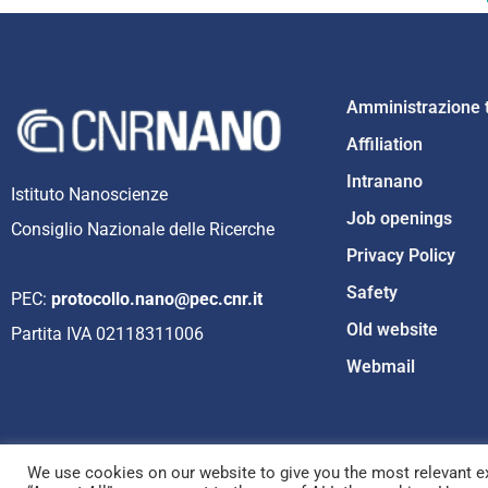
Amministrazione 
Affiliation
Intranano
Istituto Nanoscienze
Job openings
Consiglio Nazionale delle Ricerche
Privacy Policy
Safety
PEC:
protocollo.nano@pec.cnr.it
Old website
Partita IVA 02118311006
Webmail
We use cookies on our website to give you the most relevant ex