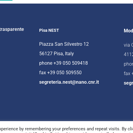
trasparente
Pisa NEST
Mod
Piazza San Silvestro 12
via
56127 Pisa, Italy
4112
phone +39 050 509418
pho
fax +39 050 509550
fax
segreteria.nest@nano.cnr.it
segr
perience by remembering your preferences and repeat visits. By cli