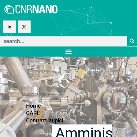
Home
GARE
Contratti atipici
Amministraz