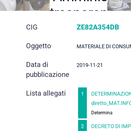
trasparente
dettaglio
CIG
ZE82A354DB
gara
Oggetto
MATERIALE DI CONS
Data di
2019-11-21
pubblicazione
Lista allegati
1
DETERMINAZION
diretto_MAT.IN
Determina
2
DECRETO DI IM