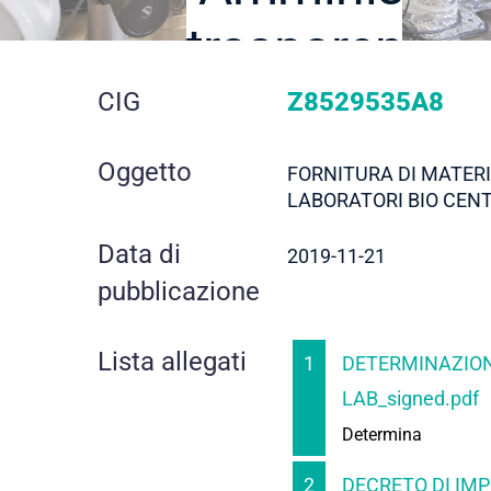
trasparente
dettaglio
CIG
Z8529535A8
gara
Oggetto
FORNITURA DI MATER
LABORATORI BIO CEN
Data di
2019-11-21
pubblicazione
Lista allegati
1
DETERMINAZIONE
LAB_signed.pdf
Determina
2
DECRETO DI IMP