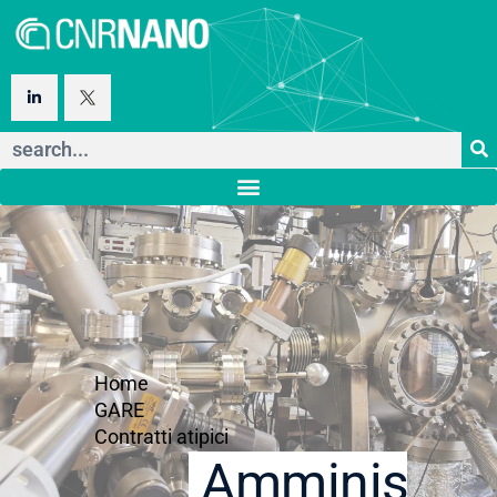
Home
GARE
Contratti atipici
Amministraz