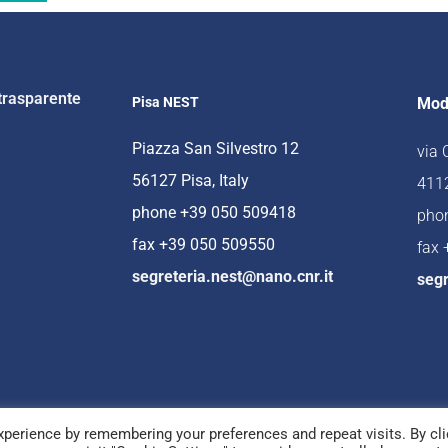
trasparente
Pisa NEST
Mod
Piazza San Silvestro 12
via
56127 Pisa, Italy
4112
phone +39 050 509418
pho
fax +39 050 509550
fax
segreteria.nest@nano.cnr.it
segr
perience by remembering your preferences and repeat visits. By cli