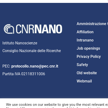
Amministrazione 
Affiliation
Intranano
Istituto Nanoscienze
Job openings
Consiglio Nazionale delle Ricerche
Privacy Policy
Safety
PEC:
protocollo.nano@pec.cnr.it
Old website
Partita IVA 02118311006
Webmail
We use cookies on our website to give you the most relevant ex