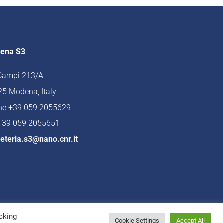
ena S3
 Campi 213/A
5 Modena, Italy
ne +39 059 2055629
 +39 059 2055651
eteria.s3@nano.cnr.it
cking
Cookie Settings
Accept All